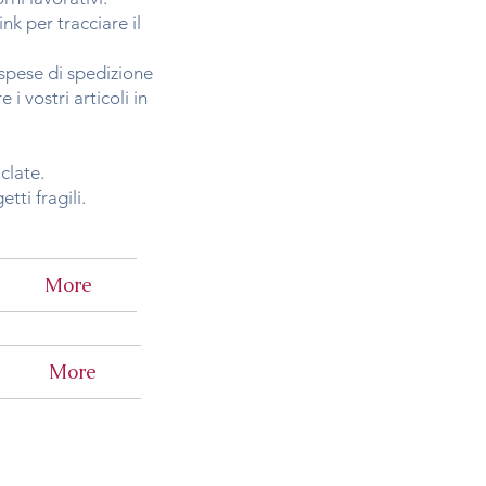
nk per tracciare il
 spese di spedizione
 vostri articoli in
iclate.
tti fragili.
More
More