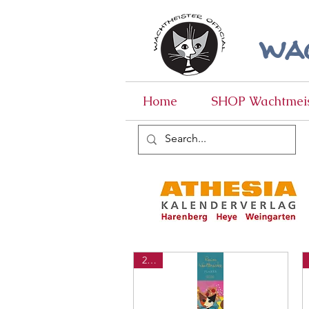
wac
Home
SHOP Wachtmeis
2026