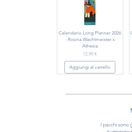
Vista rapida
Calendario Long Planner 2026
- Rosina Wachtmeister x
Athesia
Prezzo
12,90 €
Aggiungi al carrello
I pacchi sono 
e vengono 