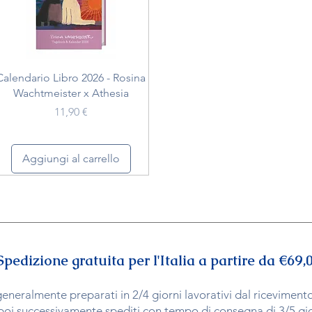
Vista rapida
Calendario Libro 2026 - Rosina
Wachtmeister x Athesia
Prezzo
11,90 €
Aggiungi al carrello
Spedizione gratuita per l'Italia a partire da €69,0
generalmente preparati in 2/4 giorni lavorativi dal ricevime
poi successivamente
spediti con tempo di consegna di 3/5 gior