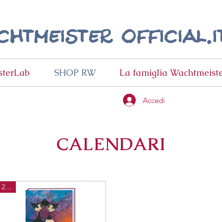
htmeister official.i
terLab
SHOP RW
La famiglia Wachtmeist
Accedi
CALENDARI
2026