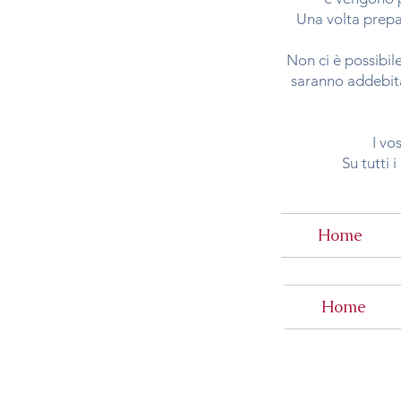
Una volta prepar
Non ci è possibil
saranno addebitat
I vo
Su tutti 
Home
Home