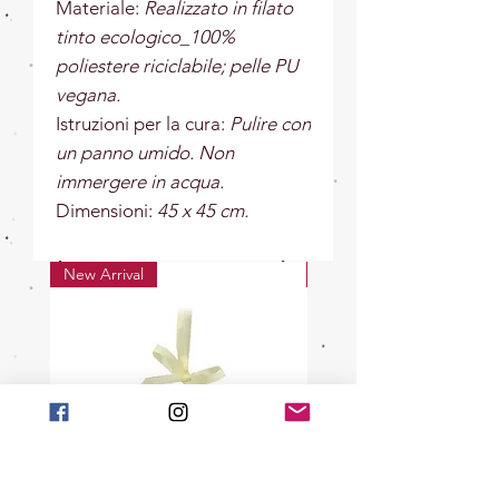
Materiale:
Realizzato in filato
tinto ecologico_100%
poliestere riciclabile; pelle PU
vegana.
Istruzioni per la cura:
Pulire con
un panno umido. Non
immergere in acqua.
Dimensioni:
45 x 45 cm.
New Arrival
New Arrival