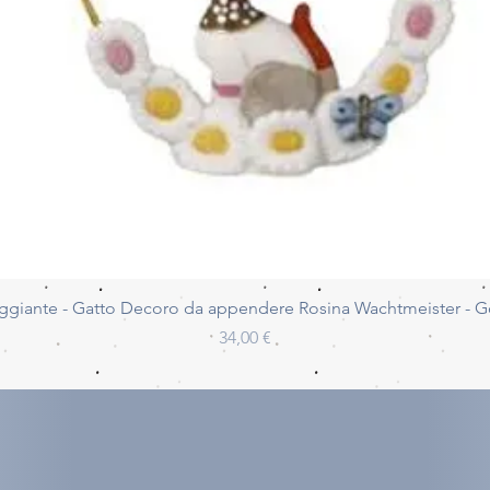
Vista rapida
ggiante - Gatto Decoro da appendere Rosina Wachtmeister - 
Prezzo
34,00 €