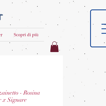
t
er
Scopri di più
ainetto - Rosina
r x Signare