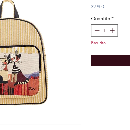
Prezzo
39,90 €
Quantità
*
Esaurito
Avvisami qu