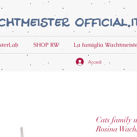
htmeister official.i
terLab
SHOP RW
La famiglia Wachtmeist
Accedi
Cats family 
Rosina Wach