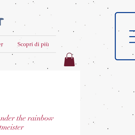
t
er
Scopri di più
under the rainbow
tmeister