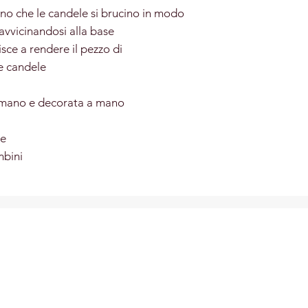
ano che le candele si brucino in modo
avvicinandosi alla base
isce a rendere il pezzo di
le candele
 mano e decorata a mano
re
mbini