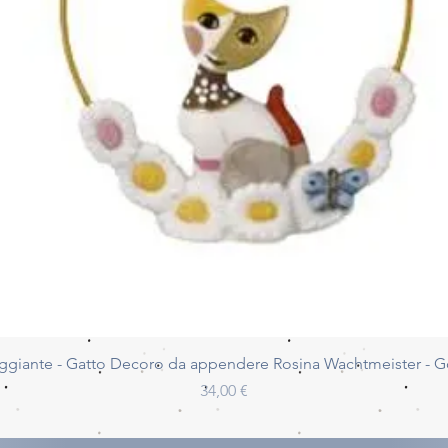
Vista rapida
ggiante - Gatto Decoro da appendere Rosina Wachtmeister - 
Prezzo
34,00 €