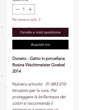
Ne restano solo: 2
Carrello e costi spedizione
Acquista ora
Donato - Gatto in porcellana
Rosina Wachtmeister Goebel
2014
Numero articolo:
31-883-010
Istruzioni per la cura
: Per
proteggere la brillantezza dei
colori si raccomanda il
risciacquo a mano con un