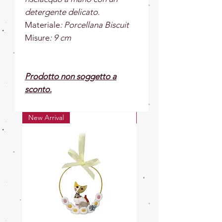
detergente delicato.
Materiale
: Porcellana Biscuit
Misure
: 9 cm
Prodotto non soggetto a
sconto.
New Arrival
New Arrival