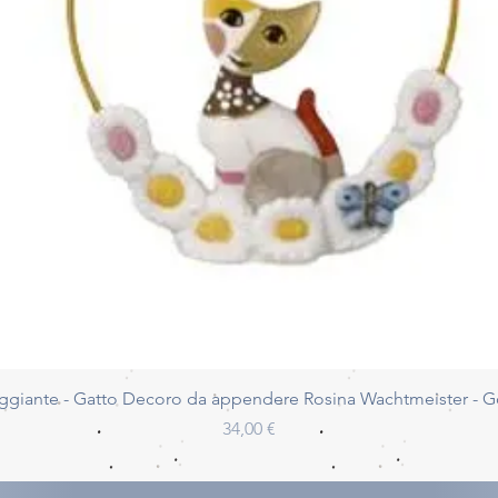
Vista rapida
ggiante - Gatto Decoro da appendere Rosina Wachtmeister - 
Prezzo
34,00 €