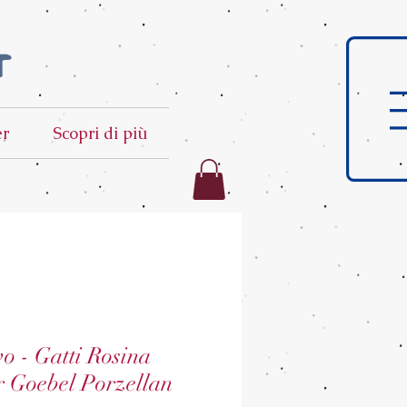
t
er
Scopri di più
vo - Gatti Rosina
r Goebel Porzellan