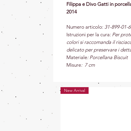
Filippa e Divo Gatti in porce
2014
Numero articolo:
31-899-01-6
Istruzioni per la cura:
Per prot
colori si raccomanda il risci
delicato per preservare i dett
Materiale
: Porcellana Biscuit
Misure
: 7 cm
New Arrival