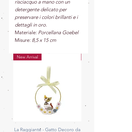
risciacquo a mano con un
detergente delicato per
preservare i colori brillanti e i
dettagli in oro.
Materiale:
Porcellana Goebel
Misure:
8,5 x 15 cm
New Arrival
New Arrival
La Raggiante - Gatto Decoro da
La Giocherellona - G