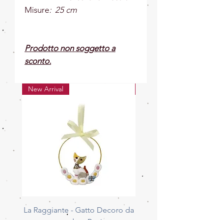
Misure
: 25 cm
Prodotto non soggetto a
sconto.
New Arrival
New Arrival
La Raggiante - Gatto Decoro da
La Giocherellona - G