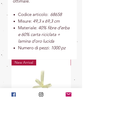
ottimale.
Codice articolo:
68658
Misure:
49,3 x 69,3 cm
Materiale:
40% fibre d'erba
e 60% carta riciclata +
lamina d'oro lucida
Numero di pezzi:
1000 pz
New Arrival
New Arrival