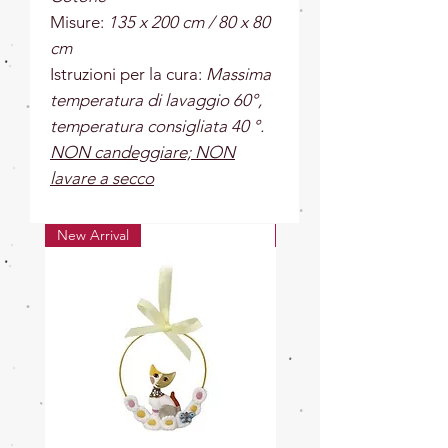
Misure:
135 x 200 cm / 80 x 80
cm
Istruzioni per la cura:
Massima
temperatura di lavaggio 60°,
temperatura consigliata 40 °.
NON candeggiare; NON
lavare a secco
New Arrival
New Arrival