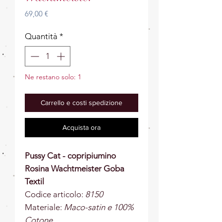
Prezzo
69,00 €
Quantità
*
Ne restano solo: 1
Carrello e costi spedizione
Acquista ora
Pussy Cat - copripiumino
Rosina Wachtmeister Goba
Textil
Codice articolo:
8150
Materiale:
Maco-satin e 100%
Cotone