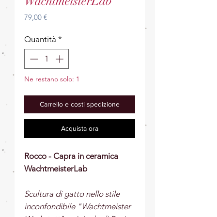
WachtmeisterLab
Prezzo
79,00 €
Quantità
*
Ne restano solo: 1
Carrello e costi spedizione
Acquista ora
Rocco - Capra in ceramica
WachtmeisterLab
Scultura di gatto nello stile
inconfondibile "Wachtmeister