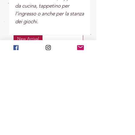
da cucina, tappetino per
l’ingresso o anche per la stanza
dei giochi.
New Arrival
New Arrival
La Raggiante - Gatto Decoro da
La Giocherellona - G
appendere Rosina
Decoro da appendere 
Wachtmeister - Goebel
Wachtmeister - Go