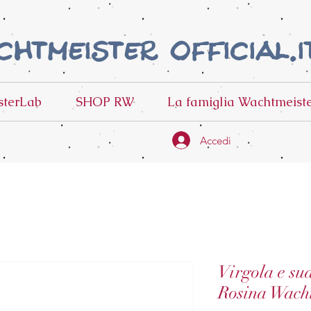
htmeister official.i
terLab
SHOP RW
La famiglia Wachtmeist
Accedi
Virgola e sua
Rosina Wach