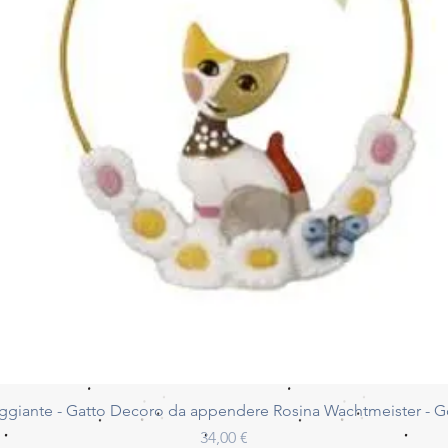
Vista rapida
ggiante - Gatto Decoro da appendere Rosina Wachtmeister - 
Prezzo
34,00 €