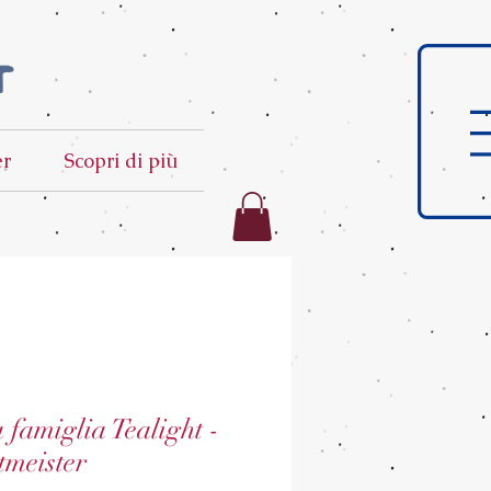
t
er
Scopri di più
 famiglia Tealight -
tmeister