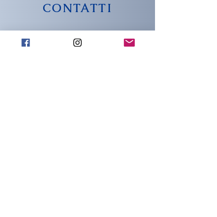
CONTATTI
info@wachtmeister-
official.it
INDIRIZZO
Piazza del popolo 18
Capena (Rm)
00060