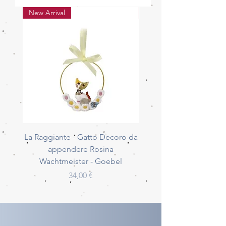
New Arrival
New Arrival
La Raggiante - Gatto Decoro da
La Giocherellona - G
appendere Rosina
Decoro da appendere 
Wachtmeister - Goebel
Wachtmeister - Go
Prezzo
34,00 €