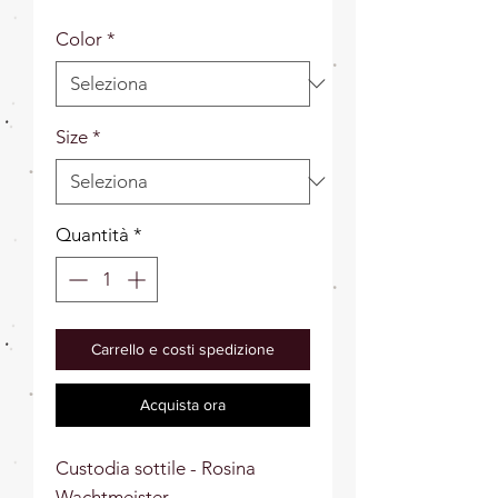
Color
*
Size
*
Quantità
*
Carrello e costi spedizione
Acquista ora
Custodia sottile - Rosina 
Wachtmeister​