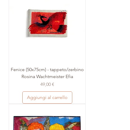
Fenice (50x75cm) - tappeto/zerbino
Rosina Wachtmeister Efia
Prezzo
49,00 €
Aggiungi al carrello