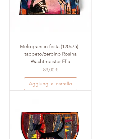
Melograni in festa (120x75) -
tappeto/zerbino Rosina
Wachtmeister Efia
Prezzo
89,00 €
Aggiungi al carrello