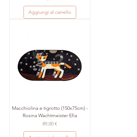
Aggiungi al carrello
Macchiolina e tigrotto (150x75cm) -
Rosina Wachtmeister Efia
Prezzo
89,00 €