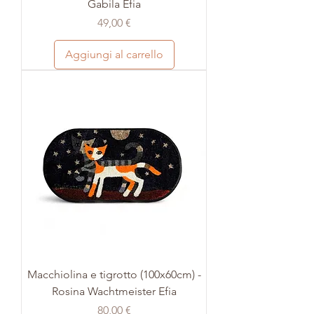
Gabila Efia
Prezzo
49,00 €
Aggiungi al carrello
Macchiolina e tigrotto (100x60cm) -
Rosina Wachtmeister Efia
Prezzo
80,00 €