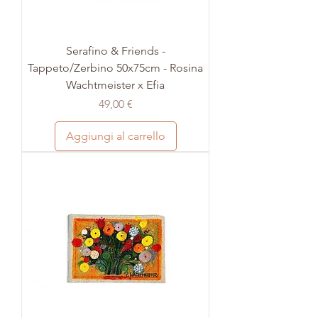
Serafino & Friends -
Tappeto/Zerbino 50x75cm - Rosina
Wachtmeister x Efia
Prezzo
49,00 €
Aggiungi al carrello