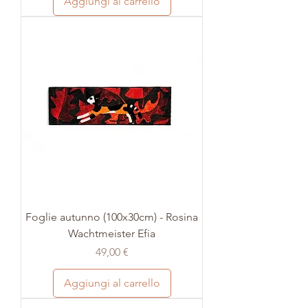
Aggiungi al carrello
Foglie autunno (100x30cm) - Rosina
Wachtmeister Efia
Prezzo
49,00 €
Aggiungi al carrello