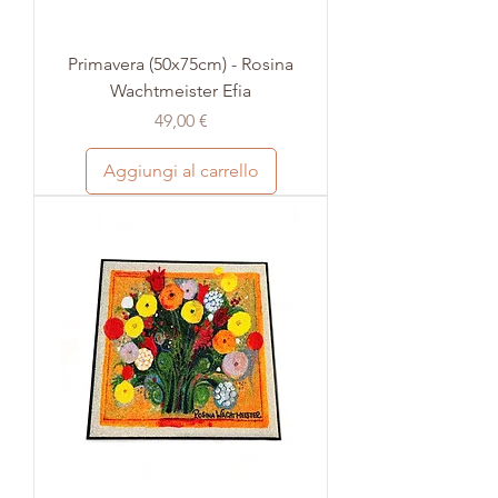
Primavera (50x75cm) - Rosina
Wachtmeister Efia
Prezzo
49,00 €
Aggiungi al carrello