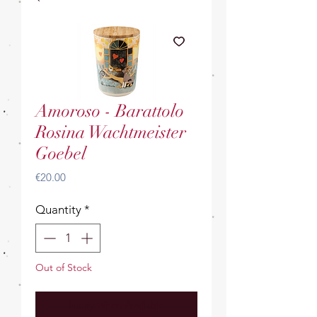
Amoroso - Barattolo
Rosina Wachtmeister
Goebel
Price
€20.00
Quantity
*
Out of Stock
Notify When Available