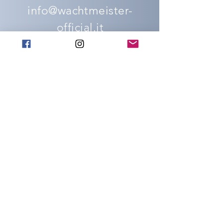
info@wachtmeister-
official.it
ADDRESS
People's Square 18
Capena (Rm)
00060
SOCIAL