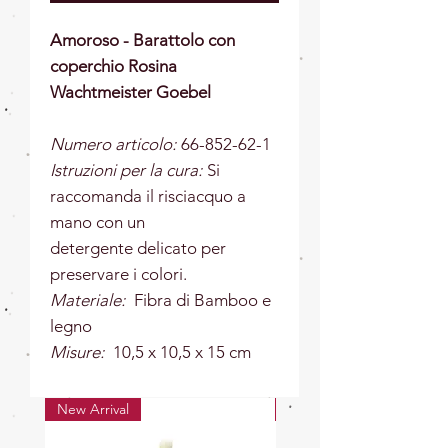
Amoroso - Barattolo con
coperchio Rosina
Wachtmeister Goebel
Numero articolo:
66-852-62-1
Istruzioni per la cura:
Si
raccomanda il risciacquo a
mano con un
detergente delicato per
preservare i colori.
Materiale:
Fibra di Bamboo e
legno
Misure:
10,5 x 10,5 x 15 cm
New Arrival
New Arrival