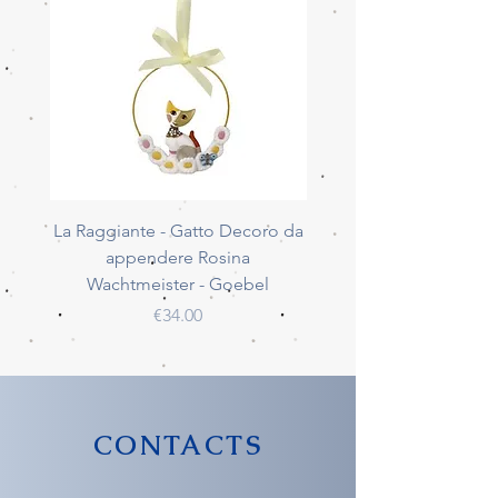
La Raggiante - Gatto Decoro da
La Giocherellona - G
appendere Rosina
Decoro da appendere 
Wachtmeister - Goebel
Wachtmeister - Go
Price
€34.00
CONTACTS