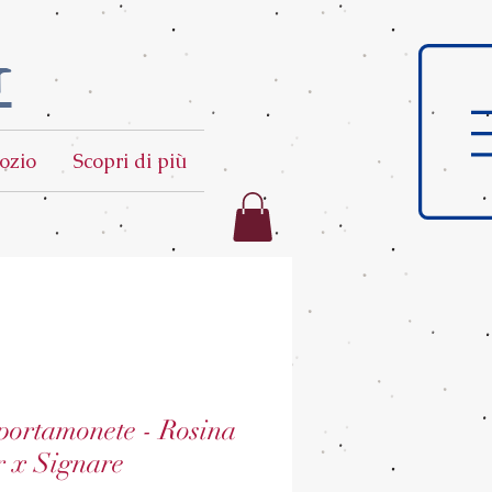
t
ozio
Scopri di più
portamonete - Rosina
r x Signare