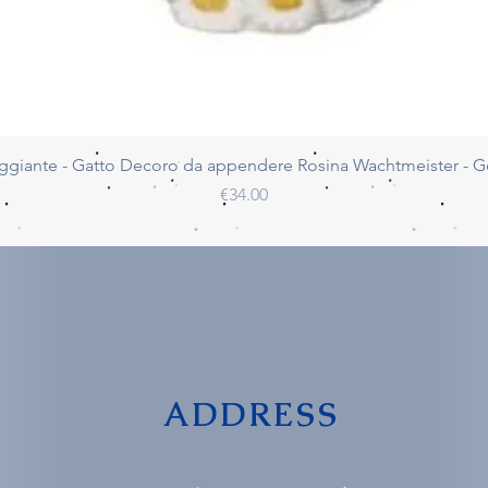
Quick View
ggiante - Gatto Decoro da appendere Rosina Wachtmeister - 
Price
€34.00
ADDRESS