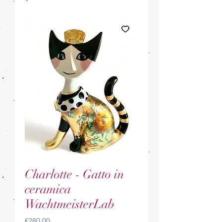
Charlotte - Gatto in
ceramica
WachtmeisterLab
Price
€280.00