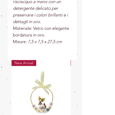
risciacquo a mano con un
detergente delicato per
preservare i colori brillanti e i
dettagli in oro.
Materiale:
Vetro con elegante
bordatura in oro.
Misure:
7,5 x 7,5 x 27,5 cm
New Arrival
New Arrival