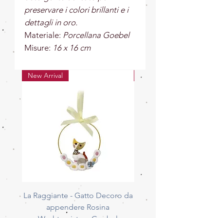
preservare i colori brillanti e i
dettagli in oro.
Materiale:
Porcellana Goebel
Misure:
16 x 16 cm
New Arrival
New Arrival
La Raggiante - Gatto Decoro da
La Giocherellona - G
appendere Rosina
Decoro da appendere 