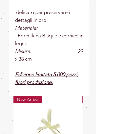
delicato per preservare i
dettagli in oro.
Materiale:
Porcellana Bisque e cornice in
legno.
Misure:
29
x 38 cm
Edizione limitata 5.000 pezzi,
fuori produzione.
New Arrival
New Arrival