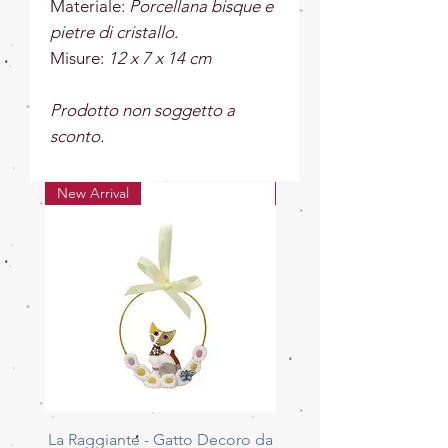
Materiale:
Porcellana bisque e
pietre di cristallo.
Misure:
12 x 7 x 14 cm
Prodotto non soggetto a
sconto.
New Arrival
New Arrival
La Raggiante - Gatto Decoro da
La Giocherellona - G