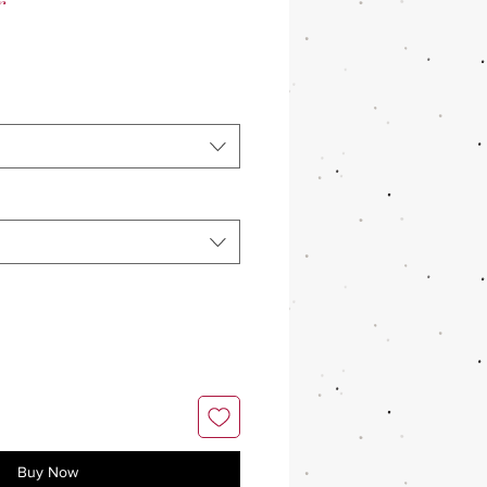
r
Buy Now