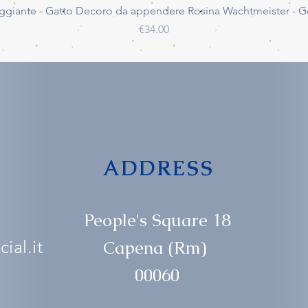
Quick View
ggiante - Gatto Decoro da appendere Rosina Wachtmeister - 
Price
€34.00
ADDRESS
People's Square 18
ial.it
Capena (Rm)
00060