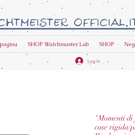
htmeister official.i
pagina
SHOP Watchmaster Lab
SHOP
Neg
Log In
"Momenti di f
case rigida/