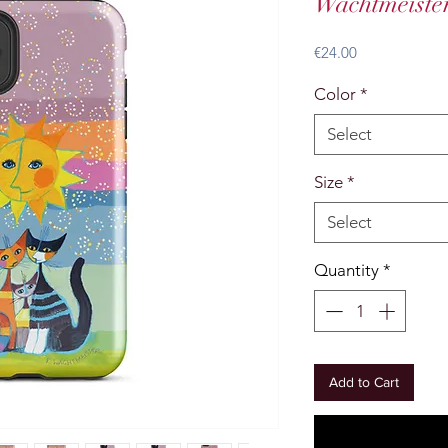
Wachtmeiste
Price
€24.00
Color
*
Select
Size
*
Select
Quantity
*
Add to Cart