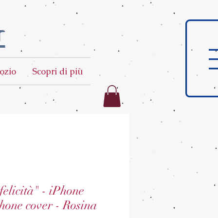
t
ozio
Scopri di più
elicità" - iPhone
phone cover - Rosina