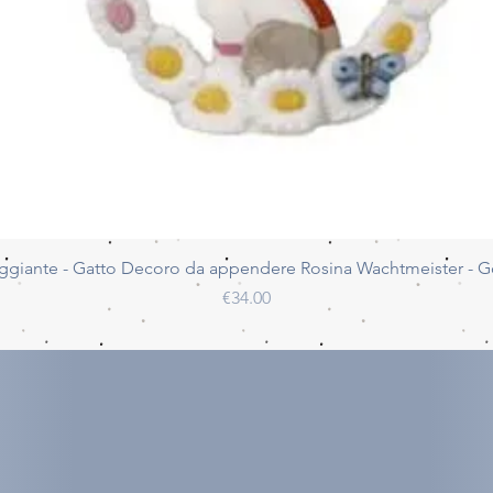
Quick View
ggiante - Gatto Decoro da appendere Rosina Wachtmeister - 
Price
€34.00