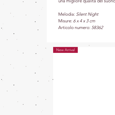
una migliore qualità del suono
Melodia:
Silent Night
Misure:
6 x 4 x 3 cm
Articolo numero:
58362
New Arrival