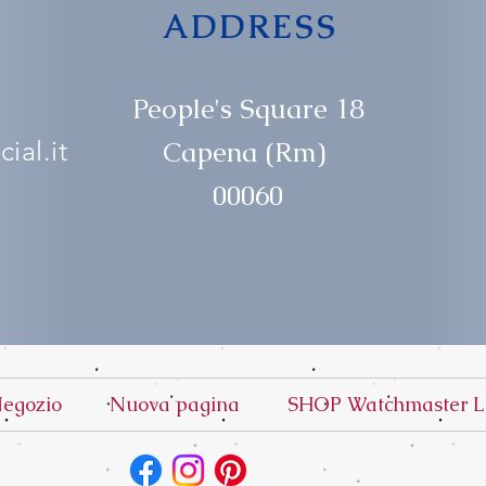
ADDRESS
People's Square 18
ial.it
Capena (Rm)
00060
egozio
Nuova pagina
SHOP Watchmaster L