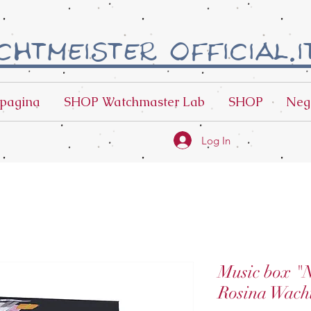
htmeister official.i
pagina
SHOP Watchmaster Lab
SHOP
Neg
Log In
Music box "N
Rosina Wacht