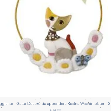
Quick View
ggiante - Gatto Decoro da appendere Rosina Wachtmeister - 
Price
€34.00