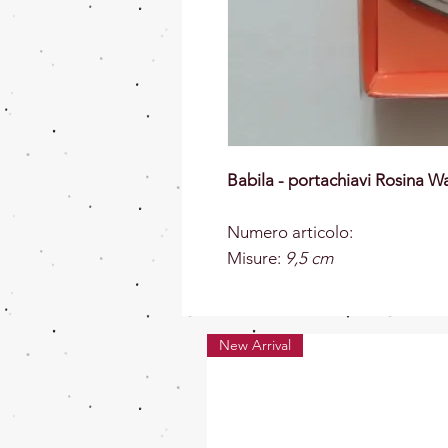
Babila - portachiavi Rosina 
Numero articolo:
Misure:
9,5 cm
New Arrival