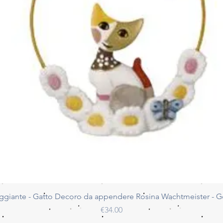
Quick View
ggiante - Gatto Decoro da appendere Rosina Wachtmeister - 
Price
€34.00