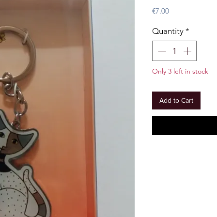
Price
€7.00
Quantity
*
Only 3 left in stock
Add to Cart