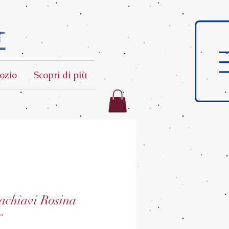
t
ozio
Scopri di più
tachiavi Rosina
r