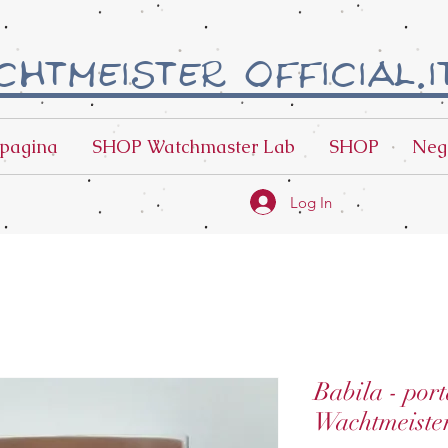
htmeister official.i
pagina
SHOP Watchmaster Lab
SHOP
Neg
Log In
Babila - por
Wachtmeiste