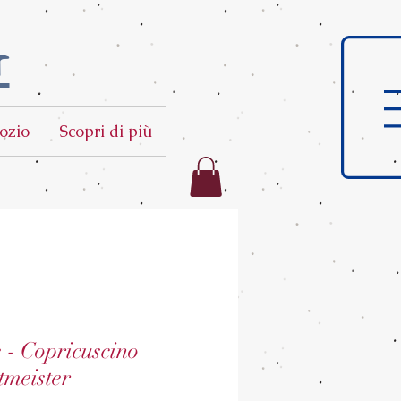
t
ozio
Scopri di più
e - Copricuscino
tmeister