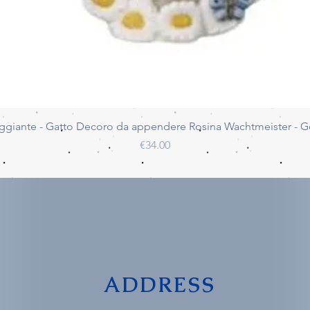
Quick View
ggiante - Gatto Decoro da appendere Rosina Wachtmeister - 
Price
€34.00
ADDRESS