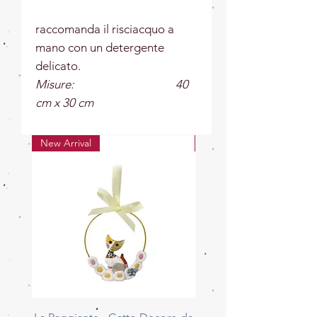
raccomanda il risciacquo a
mano con un detergente
delicato.
Misure: 40
cm x 30 cm
New Arrival
New Arrival