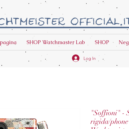
htmeister official.i
pagina
SHOP Watchmaster Lab
SHOP
Neg
Log In
"Soffioni" -
rigida/phone