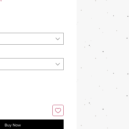
r
Buy Now