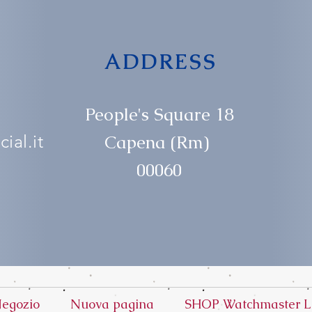
ADDRESS
People's Square 18
ial.it
Capena (Rm)
00060
egozio
Nuova pagina
SHOP Watchmaster L