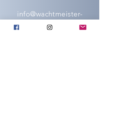
info@wachtmeister-
official.it
ADDRESS
People's Square 18
Capena (Rm)
00060
SOCIAL