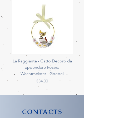
La Raggiante - Gatto Decoro da
La Giocherellona - G
appendere Rosina
Decoro da appendere 
Wachtmeister - Goebel
Wachtmeister - Go
Price
€34.00
CONTACTS