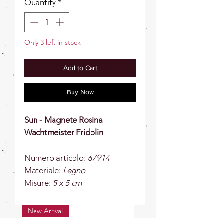
Quantity
*
Only 3 left in stock
Add to Cart
Buy Now
Sun - Magnete Rosina
Wachtmeister Fridolin
Numero articolo:
67914
Materiale:
Legno
Misure:
5 x 5 cm
New Arrival
New Arrival