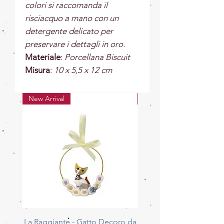
colori si raccomanda il
risciacquo a mano con un
detergente delicato per
preservare i dettagli in oro.
Materiale
:
Porcellana Biscuit
Misura
:
10
x 5,5 x 12 cm
New Arrival
New Arrival
La Raggiante - Gatto Decoro da
La Giocherellona - G