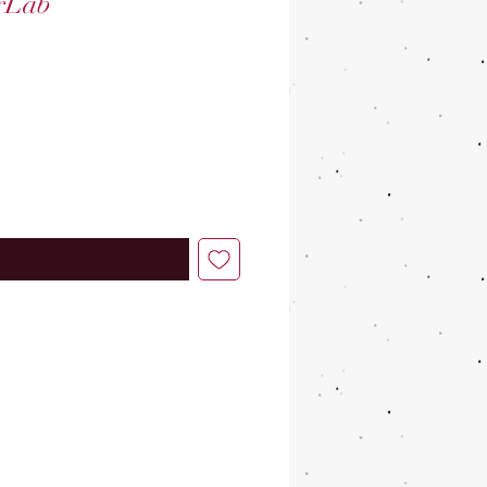
rLab
ando è disponibile