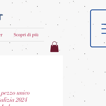
t
er
Scopri di più
o pezzo unico
alizia 2024