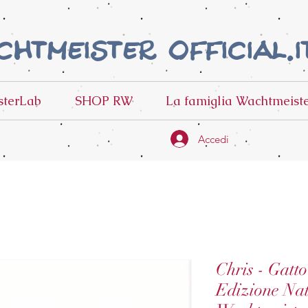
htmeister official.i
terLab
SHOP RW
La famiglia Wachtmeist
Accedi
Chris - Gatt
Edizione Nat