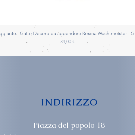
Vista rapida
ggiante - Gatto Decoro da appendere Rosina Wachtmeister - 
Prezzo
34,00 €
INDIRIZZO
Piazza del popolo 18