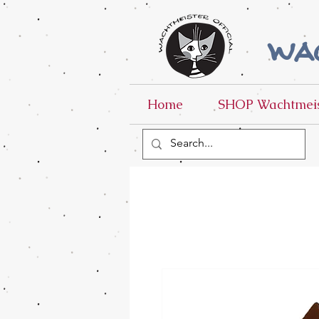
wac
Home
SHOP Wachtmeis