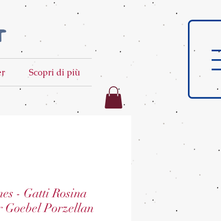
t
er
Scopri di più
mes - Gatti Rosina
r Goebel Porzellan