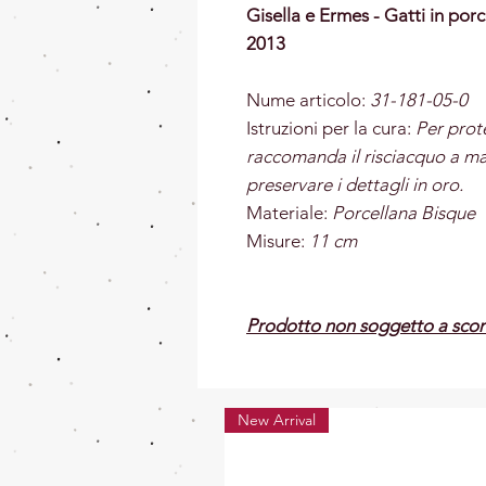
Gisella e Ermes - Gatti in po
2013
Nume articolo:
31
-181-05-0
Istruzioni per la cura:
Per prote
raccomanda il risciacquo a m
preservare i dettagli in oro.
Materiale:
Porcellana Bisque
Misure:
11
cm
Prodotto non soggetto a scon
New Arrival