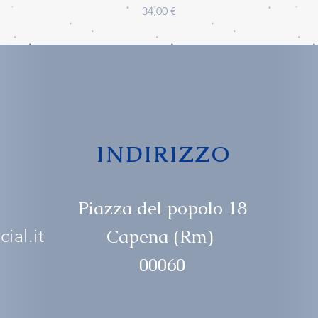
Prezzo
34,00 €
INDIRIZZO
Piazza del popolo 18
ial.it
Capena (Rm)
00060