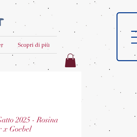
t
er
Scopri di più
Gatto 2025 - Rosina
r x Goebel