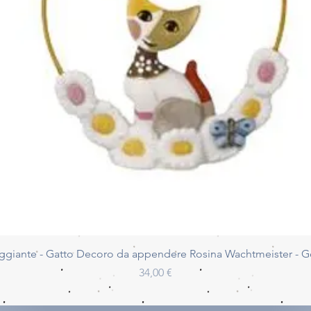
Vista rapida
ggiante - Gatto Decoro da appendere Rosina Wachtmeister - 
Prezzo
34,00 €