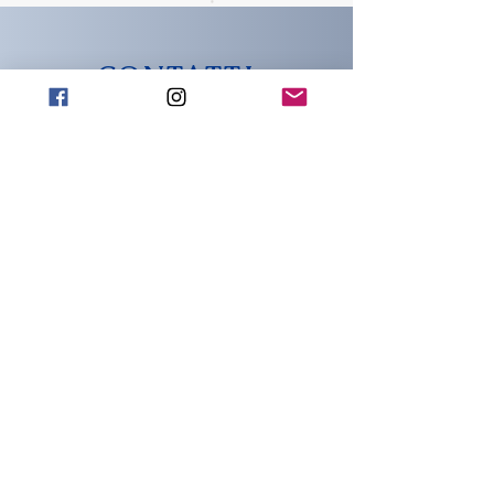
CONTATTI
info@wachtmeister-
official.it
INDIRIZZO
Piazza del popolo 18
Capena (Rm)
00060