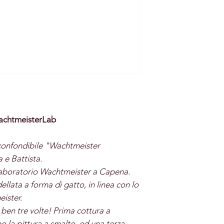
WachtmeisterLab
inconfondibile "Wachtmeister
 e Battista.
aboratorio Wachtmeister a Capena.
llata a forma di gatto, in linea con lo
eister.
ben tre volte! Prima cottura a
 la pittura a smalto, ed una terza