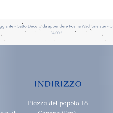
Vista rapida
ggiante - Gatto Decoro da appendere Rosina Wachtmeister - 
Prezzo
34,00 €
INDIRIZZO
Piazza del popolo 18
ial.it