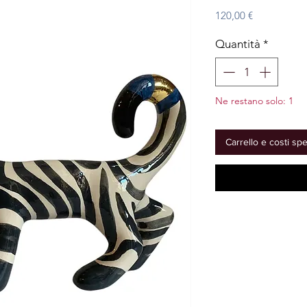
Prezzo
120,00 €
Quantità
*
Ne restano solo: 1
Carrello e costi sp