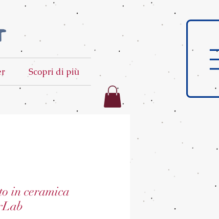
t
er
Scopri di più
to in ceramica
rLab