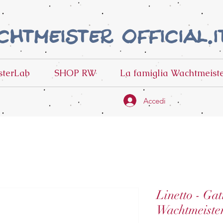
htmeister official.i
terLab
SHOP RW
La famiglia Wachtmeist
Accedi
Linetto - Gat
Wachtmeiste