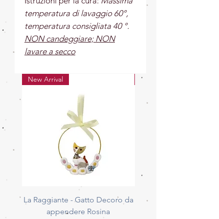
Istruzioni per la cura:
Massima
temperatura di lavaggio 60°,
temperatura consigliata 40 °.
NON candeggiare; NON
lavare a secco
New Arrival
New Arrival
La Raggiante - Gatto Decoro da
La Giocherellona - G
appendere Rosina
Decoro da appendere 