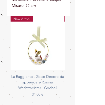
Misure:
11
cm
New Arrival
New Arrival
La Raggiante - Gatto Decoro da
La Giocherellona - G
appendere Rosina
Decoro da appendere 
Wachtmeister - Goebel
Wachtmeister - Go
Prezzo
34,00 €