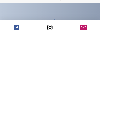
CONTATTI
info@wachtmeister-
official.it
INDIRIZZO
Piazza del popolo 18
Capena (Rm)
00060