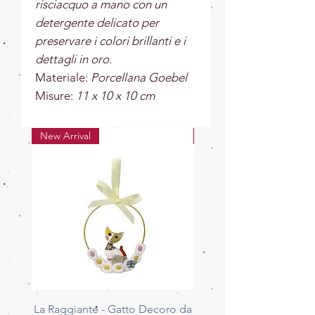
risciacquo a mano con un
detergente delicato per
preservare i colori brillanti e i
dettagli in oro.
Materiale:
Porcellana Goebel
Misure:
11 x 10 x 10 cm
New Arrival
New Arrival
La Raggiante - Gatto Decoro da
La Giocherellona - G