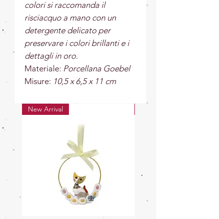
colori si raccomanda il
risciacquo a mano con un
detergente delicato per
preservare i colori brillanti e i
dettagli in oro.
Materiale:
Porcellana Goebel
Misure:
10,5 x 6,5 x 11 cm
New Arrival
New Arrival