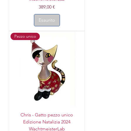
Prezzo
389,00 €
Esaurito
Pezzo unico
Chris - Gatto pezzo unico
Edizione Natalizia 2024
WachtmeisterLab