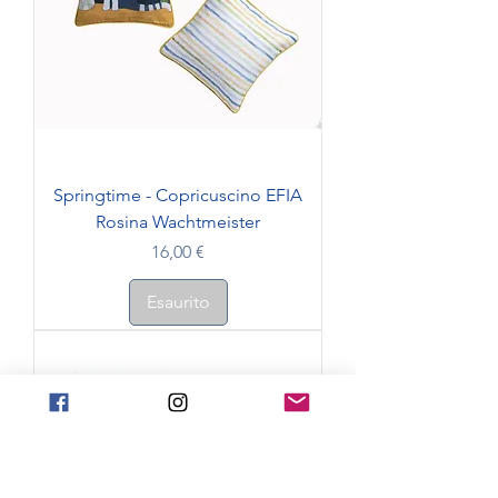
Springtime - Copricuscino EFIA
Rosina Wachtmeister
Prezzo
16,00 €
Esaurito