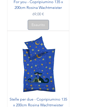
For you - Copripiumino 135 x
200cm Rosina Wachtmeister
Prezzo
69,00 €
Esaurito
Stelle per due - Copripiumino 135
x 200cm Rosina Wachtmeister