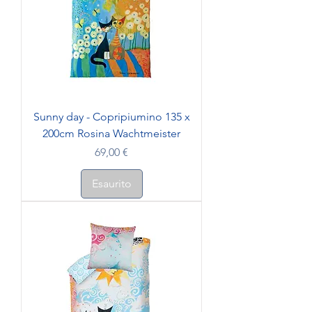
Sunny day - Copripiumino 135 x
200cm Rosina Wachtmeister
Prezzo
69,00 €
Esaurito