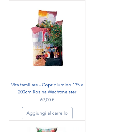
Vita familiare - Copripiumino 135 x
200cm Rosina Wachtmeister
Prezzo
69,00 €
Aggiungi al carrello