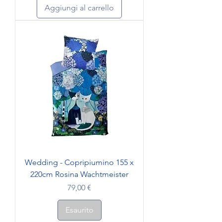
Aggiungi al carrello
Wedding - Copripiumino 155 x
220cm Rosina Wachtmeister
Prezzo
79,00 €
Esaurito