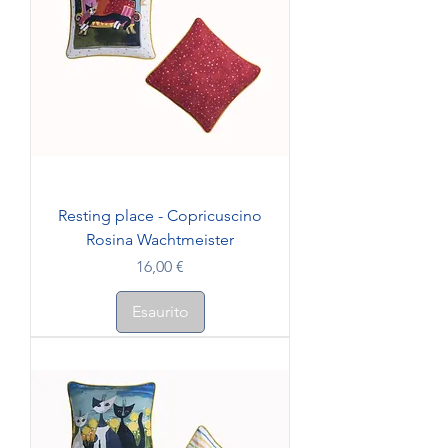
Resting place - Copricuscino
Rosina Wachtmeister
Prezzo
16,00 €
Esaurito