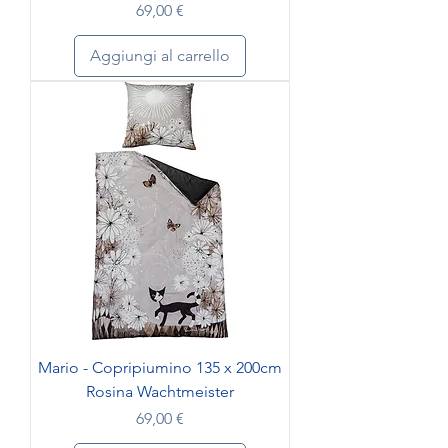
Prezzo
69,00 €
Aggiungi al carrello
Mario - Copripiumino 135 x 200cm
Rosina Wachtmeister
Prezzo
69,00 €