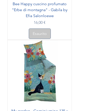
Bee Happy cuscino profumato
"Erbe di montagna" - Gabila by
Efia Salonloewe
Prezzo
16,00 €
Esaurito
My garden - Corpipiumino 135 x