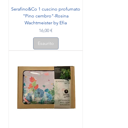
Serafino&Co 1 cuscino profumato
"Pino cembro"-Rosina
Wachtmeister by Efia
Prezzo
16,00 €
Esaurito