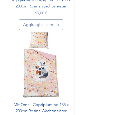
200cm Rosina Wachtmeister
Prezzo
69,00 €
Aggiungi al carrello
Mit Oma - Copripiumino 135 x
200cm Rosina Wachtmeister