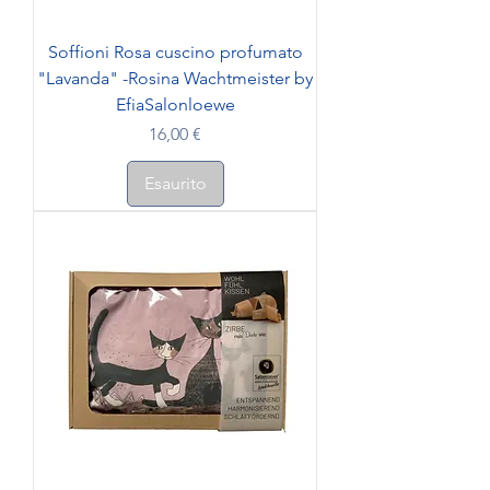
Soffioni Rosa cuscino profumato
"Lavanda" -Rosina Wachtmeister by
EfiaSalonloewe
Prezzo
16,00 €
Esaurito