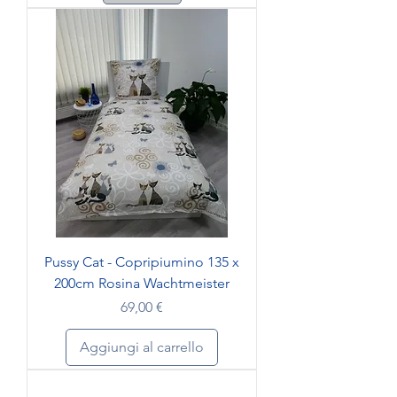
Pussy Cat - Copripiumino 135 x
200cm Rosina Wachtmeister
Prezzo
69,00 €
Aggiungi al carrello