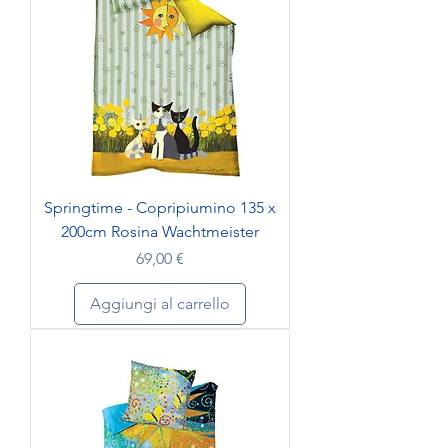
Springtime - Copripiumino 135 x
200cm Rosina Wachtmeister
Prezzo
69,00 €
Aggiungi al carrello