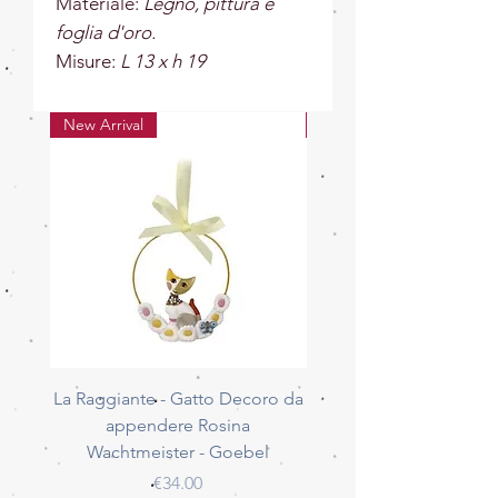
Materiale:
Legno, pittura e
foglia d'oro.
Misure:
L 13 x h 19
New Arrival
New Arrival
La Raggiante - Gatto Decoro da
La Giocherellona - G
appendere Rosina
Decoro da appendere 
Wachtmeister - Goebel
Wachtmeister - Go
Price
€34.00