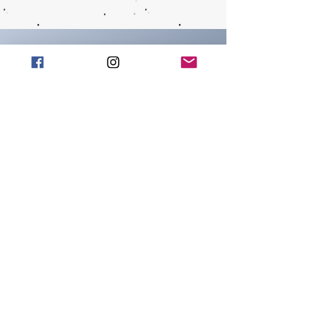
CONTACTS
info@wachtmeister-
official.it
ADDRESS
People's Square 18
Capena (Rm)