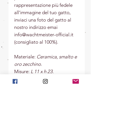
rappresentazione più fedele
all'immagine del tuo gatto,
inviaci una foto del gatto al
nostro indirizzo emai
info@wachtmeister-official.it
(consigliato al 100%).
Materiale:
Ceramica, smalto e
oro zecchino.
Misure:
L 11 x h 23.
New Arrival
New Arrival