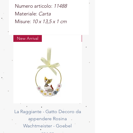
Numero articolo:
11488
Materiale:
Carta
Misure:
10 x 13,5 x 1 cm
New Arrival
New Arrival
La Raggiante - Gatto Decoro da
La Giocherellona - G
appendere Rosina
Decoro da appendere 
Wachtmeister - Goebel
Wachtmeister - Go