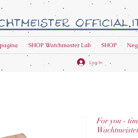
htmeister official.i
pagina
SHOP Watchmaster Lab
SHOP
Neg
Log In
For you - ti
Wachtmeister