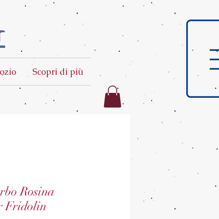
t
ozio
Scopri di più
mrbo Rosina
 Fridolin