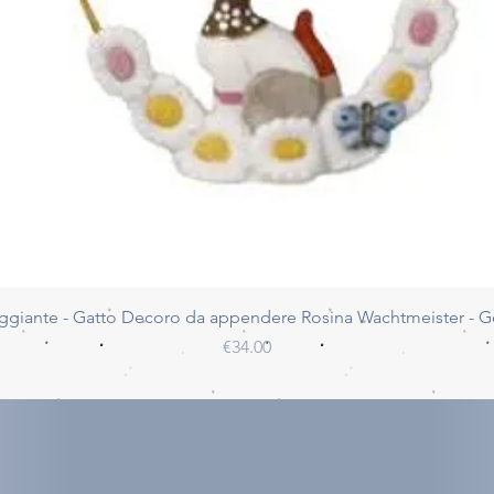
Quick View
ggiante - Gatto Decoro da appendere Rosina Wachtmeister - 
Price
€34.00