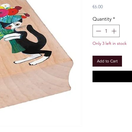
Price
€6.00
Quantity
*
Only 3 left in stock
Add to Cart