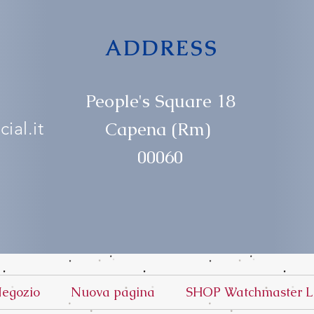
ADDRESS
People's Square 18
ial.it
Capena (Rm)
00060
egozio
Nuova pagina
SHOP Watchmaster L