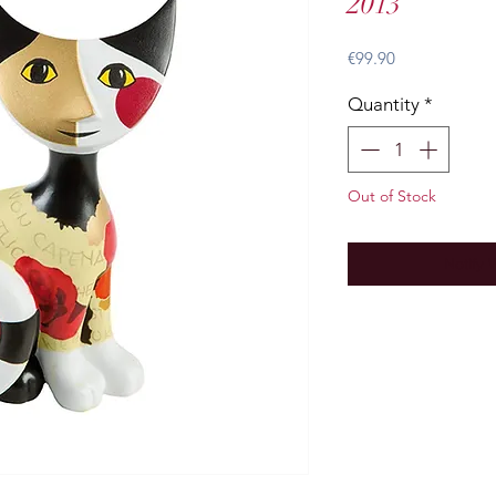
2013
Price
€99.90
Quantity
*
Out of Stock
Notify 