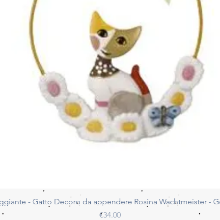
Quick View
ggiante - Gatto Decoro da appendere Rosina Wachtmeister - 
Price
€34.00