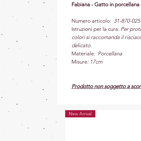
Fabiana - Gatto in porcellan
Numero articolo:
31-870-025
Istruzioni per la cura:
Per prote
colori si raccomanda il risci
delicato.
Materiale
: Porcellana
Misure
: 17cm
Prodotto non soggetto a scon
New Arrival