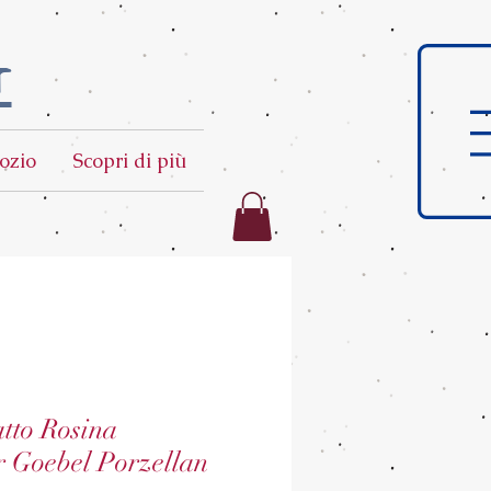
t
ozio
Scopri di più
tto Rosina
r Goebel Porzellan