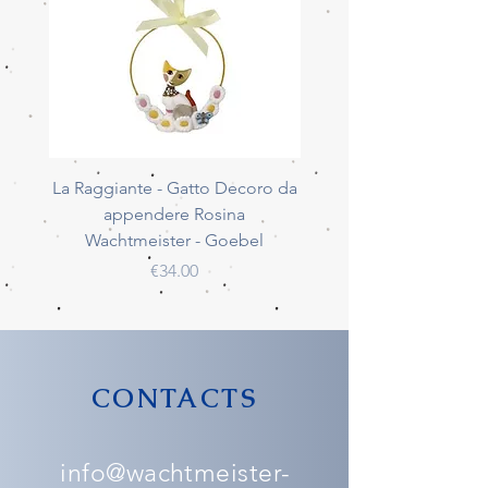
La Raggiante - Gatto Decoro da
La Giocherellona - G
appendere Rosina
Decoro da appendere 
Wachtmeister - Goebel
Wachtmeister - Go
Price
€34.00
CONTACTS
info@wachtmeister-