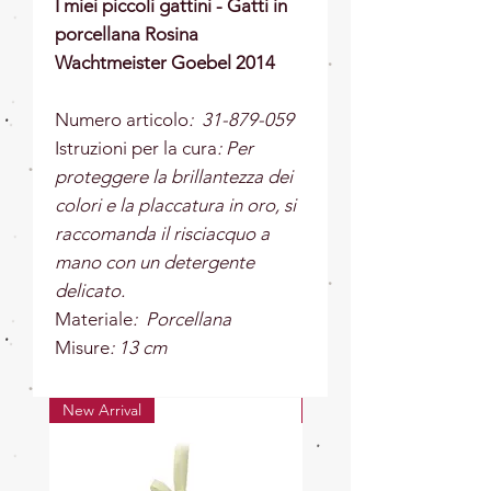
I miei piccoli gattini - Gatti in
porcellana Rosina
Wachtmeister Goebel 2014
Numero articolo
: 31-879-059
Istruzioni per la cura
: Per
proteggere la brillantezza dei
colori e la placcatura in oro, si
raccomanda il risciacquo a
mano con un detergente
delicato.
Materiale
: Porcellana
Misure
: 13 cm
New Arrival
New Arrival