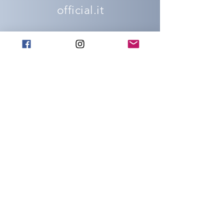
official.it
ADDRESS
People's Square 18
Capena (Rm)
00060
SOCIAL