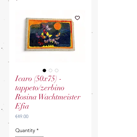
Icaro (50x75) -
tappeto/zerbino
Rosina Wachtmeister
Efia
Price
€49.00
Quantity
*