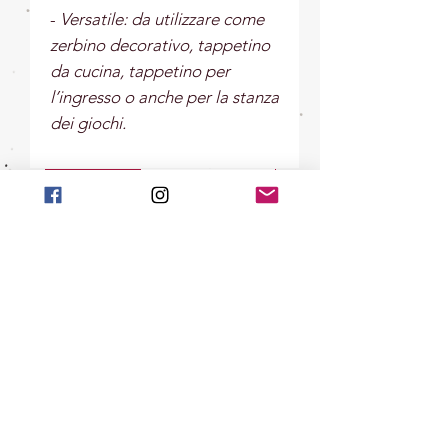
-
Versatile: da utilizzare come
zerbino decorativo, tappetino
da cucina, tappetino per
l’ingresso o anche per la stanza
dei giochi.
New Arrival
New Arrival
La Raggiante - Gatto Decoro da
La Giocherellona - G